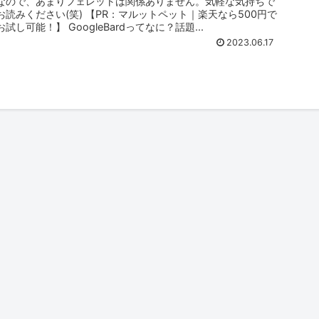
なので、あまりフェレットは関係ありません。気軽な気持ちで
お読みください(笑) 【PR：マルットペット｜楽天なら500円で
お試し可能！】 GoogleBardってなに？話題...
2023.06.17