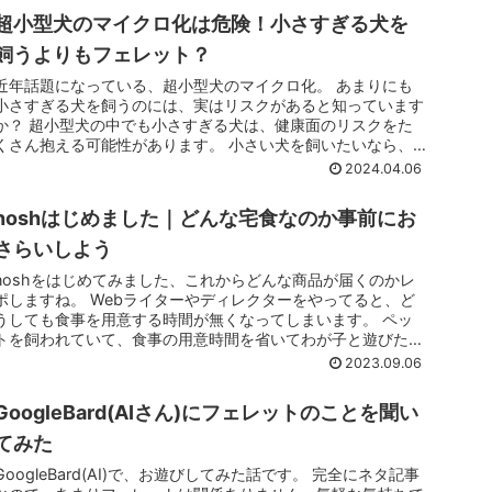
超小型犬のマイクロ化は危険！小さすぎる犬を
飼うよりもフェレット？
近年話題になっている、超小型犬のマイクロ化。 あまりにも
小さすぎる犬を飼うのには、実はリスクがあると知っています
か？ 超小型犬の中でも小さすぎる犬は、健康面のリスクをた
くさん抱える可能性があります。 小さい犬を飼いたいなら、
実はフェレットの...
2024.04.06
noshはじめました｜どんな宅食なのか事前にお
さらいしよう
noshをはじめてみました、これからどんな商品が届くのかレ
ポしますね。 Webライターやディレクターをやってると、ど
うしても食事を用意する時間が無くなってしまいます。 ペッ
トを飼われていて、食事の用意時間を省いてわが子と遊びたい
と考える方も...
2023.09.06
GoogleBard(AIさん)にフェレットのことを聞い
てみた
GoogleBard(AI)で、お遊びしてみた話です。 完全にネタ記事