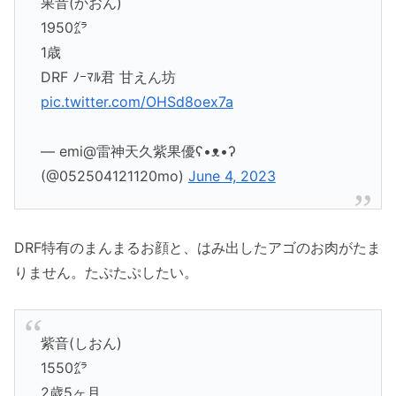
果音(かおん)
1950㌘
1歳
DRF ﾉｰﾏﾙ君 甘えん坊
pic.twitter.com/OHSd8oex7a
— emi@雷神天久紫果優ʕ•ᴥ•ʔ
(@052504121120mo)
June 4, 2023
DRF特有のまんまるお顔と、はみ出したアゴのお肉がたま
りません。たぷたぷしたい。
紫音(しおん)
1550㌘
2歳5ヶ月