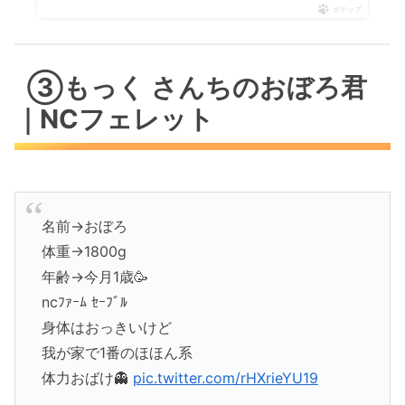
ポチップ
③もっく さんちのおぼろ君
｜NCフェレット
名前→おぼろ
体重→1800g
年齢→今月1歳🥳
ncﾌｧｰﾑ ｾｰﾌﾞﾙ
身体はおっきいけど
我が家で1番のほほん系
体力おばけ👻
pic.twitter.com/rHXrieYU19