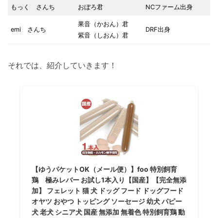
もっく さんち
おぼろ君
NCファーム出身
果音（かおん）君
emi さんち
DRF出身
紫音（しおん）君
それでは、紹介していきます！
【ゆうパケットOK（メール便）】foo 特別飼育
鶏 極みレバー お試し1本入り【国産】【完全無添
加】 フェレット 猫 犬 ドッグ フード ドッグフード
オヤツ おやつ トッピング ソーセージ 幼犬 パピー
犬 老犬 シニア犬 国産 無添加 無着色 特別飼育鶏 動