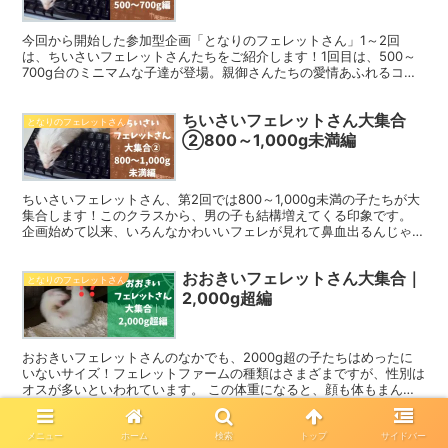
今回から開始した参加型企画「となりのフェレットさん」1～2回
は、ちいさいフェレットさんたちをご紹介します！1回目は、500～
700g台のミニマムな子達が登場。親御さんたちの愛情あふれるコメ
ントもいただきました。
ちいさいフェレットさん大集合
となりのフェレットさん
②800～1,000g未満編
ちいさいフェレットさん、第2回では800～1,000g未満の子たちが大
集合します！このクラスから、男の子も結構増えてくる印象です。
企画始めて以来、いろんなかわいいフェレが見れて鼻血出るんじゃな
いかと、飼い主は心配になってきました。みんなか...
おおきいフェレットさん大集合｜
となりのフェレットさん
2,000g超編
おおきいフェレットさんのなかでも、2000g超の子たちはめったに
いないサイズ！フェレットファームの種類はさまざまですが、性別は
オスが多いといわれています。 この体重になると、顔も体もまんま
るでコロコロした子たちばかり。フェレットの平均体重を...
アンゴラフェレット大集合！ふわ
メニュー
ホーム
検索
トップ
サイドバー
となりのフェレットさん