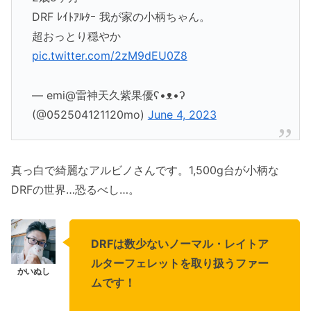
DRF ﾚｲﾄｱﾙﾀｰ 我が家の小柄ちゃん。
超おっとり穏やか
pic.twitter.com/2zM9dEU0Z8
— emi@雷神天久紫果優ʕ•ᴥ•ʔ
(@052504121120mo)
June 4, 2023
真っ白で綺麗なアルビノさんです。1,500g台が小柄な
DRFの世界…恐るべし…。
DRFは数少ないノーマル・レイトア
ルターフェレットを取り扱うファー
ムです！