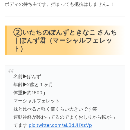
ボディの持ち主です。捕まっても抵抗はしません…！
②いたちのぽんずときなこ さんち
｜ぽんず君（マーシャルフェレッ
ト）
名前▶︎ぽんず
年齢▶︎2歳と１ヶ月
体重▶︎約1600g
マーシャルフェレット
妹と比べると軽く倍くらい大きいです笑
運動神経が終わってるのでよくおしりから転がっ
てます
pic.twitter.com/aLBdJHXzVp