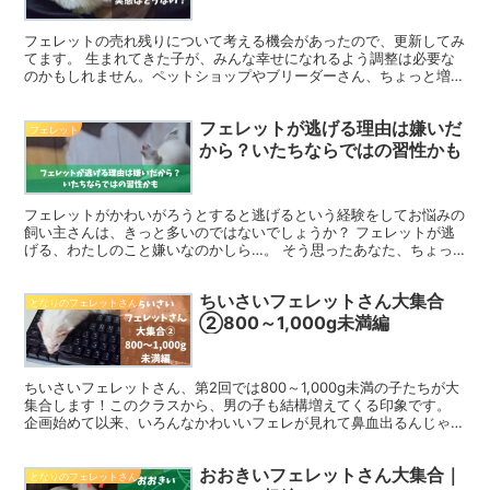
フェレットの売れ残りについて考える機会があったので、更新してみ
てます。 生まれてきた子が、みんな幸せになれるよう調整は必要な
のかもしれません。ペットショップやブリーダーさん、ちょっと増や
しすぎじゃない？とは思うんです。 生まれてきたら冷たい...
フェレットが逃げる理由は嫌いだ
フェレット
から？いたちならではの習性かも
フェレットがかわいがろうとすると逃げるという経験をしてお悩みの
飼い主さんは、きっと多いのではないでしょうか？ フェレットが逃
げる、わたしのこと嫌いなのかしら…。 そう思ったあなた、ちょっ
と待った！ 飼い主をみて逃げるのは、実はフェレが喜んで...
ちいさいフェレットさん大集合
となりのフェレットさん
②800～1,000g未満編
ちいさいフェレットさん、第2回では800～1,000g未満の子たちが大
集合します！このクラスから、男の子も結構増えてくる印象です。
企画始めて以来、いろんなかわいいフェレが見れて鼻血出るんじゃな
いかと、飼い主は心配になってきました。みんなか...
おおきいフェレットさん大集合｜
となりのフェレットさん