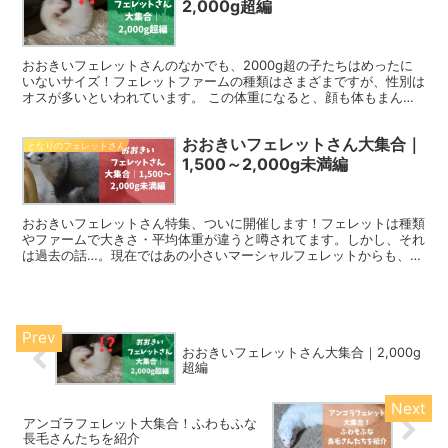
2,000g超編
おおきいフェレットさんのなかでも、2000g超の子たちはめったに
いないサイズ！フェレットファームの種類はさまざまですが、性別は
オスが多いといわれています。 この体重になると、顔も体もまんま
るでコロコロした子たちばかり。フェレットの平均体重を...
おおきいフェレットさん大集合｜
となりのフェレットさん
1,500～2,000g未満編
おおきいフェレットさん特集、ついに開催します！フェレットは種類
やファームで大きさ・平均体重が違うと噂されてます。しかし、それ
は過去の話…。現在ではあの小さいマーシャルフェレットからも、特
大サイズの子たちは産まれてるんです！ 今回の記事ではフ...
おおきいフェレットさん大集合｜2,000g
超編
アンゴラフェレット大集合！ふわもふな
長毛さんたちを紹介