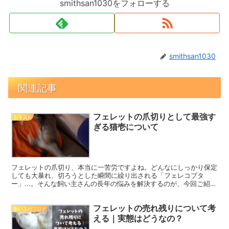
smithsan1030をフォローする
smithsan1030
関連記事
フェレットの爪切りとして最強す
お手入れ
ぎる猫壱について
フェレットの爪切り、本当に一苦労ですよね。どんなにしっかり保定
しても大暴れ、切ろうとした瞬間に繰り出される「フェレコプタ
ー」...。そんな飼い主さんの長年の悩みを解決するのが、今回ご紹介
する「猫壱」の爪切りです！
フェレットの売れ残りについて考
飼い主のブログ
える｜実態はどうなの？